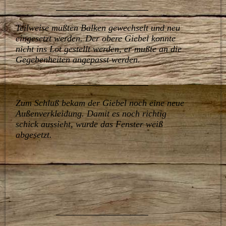
Teilweise mußten Balken gewechselt und neu
eingesetzt werden. Der obere Giebel konnte
nicht ins Lot gestellt werden, er mußte an die
Gegebenheiten angepasst werden.
Zum Schluß bekam der Giebel noch eine neue
Außenverkleidung. Damit es noch richtig
schick aussieht, wurde das Fenster weiß
abgesetzt.