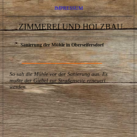
IMPRESSUM
ZIMMEREI UND HOLZBAU
Sanierung der Mühle in Oberseifersdorf
So sah die Mühle vor der Sanierung aus. Es
mußte der Giebel zur Straßenseite erneuert
werden.