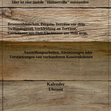
Hier ist eine mobile "Hühnervilla" entstanden
Brunnenhäuschen, Pergola, Terrasse vor dem
Swimmingpool, Verkleidung an Terrasse,
Gartenzaun aus Holz/Flechtzaun aus Holz uvm.
Aussteifungsarbeiten, Abstützungen oder
Verstärkungen von vorhandenen Konstruktionen