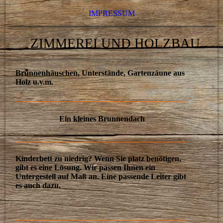
IMPRESSUM
ZIMMEREI UND HOLZBAU
Brunnenhäuschen, Unterstände, Gartenzäune aus
Holz u.v.m.
Ein kleines Brunnendach
Kinderbett zu niedrig?
Wenn Sie platz benötigen,
gibt es eine Lösung. Wir passen Ihnen ein
Untergestell auf Maß an. Eine passende Leiter gibt
es auch dazu.